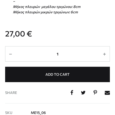
–
Μήκος πλευρών μεγάλου τριγώνου: 8cm
Μήκος πλευρών μικρών τριγώνων: 6cm
27,00
€
Quantity
ADD TO CART
SHARE
SKU
ME15_06