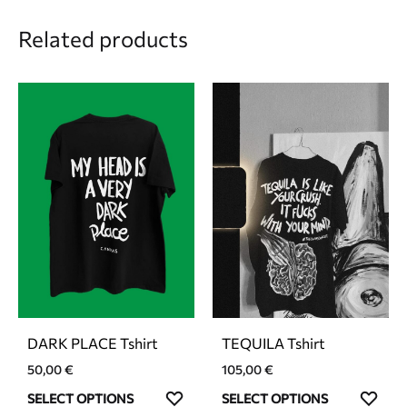
Related products
DARK PLACE Tshirt
TEQUILA Tshirt
50,00
€
105,00
€
This
This
ADD
ADD
SELECT OPTIONS
SELECT OPTIONS