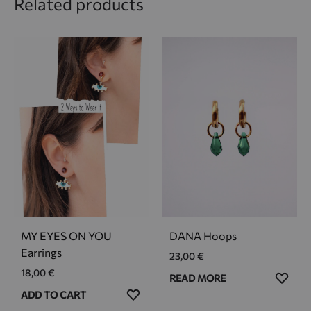
Related products
MY EYES ON YOU
DANA Hoops
Earrings
23,00
€
18,00
€
ADD
READ MORE
ADD
TO
ADD TO CART
TO
WIS