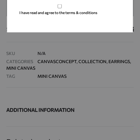
ADD TO CART
I have read and agree to the terms & conditions
SHARE
SKU
N/A
CATEGORIES
CANVASCONCEPT
,
COLLECTION
,
EARRINGS
,
MINI CANVAS
TAG
MINI CANVAS
ADDITIONAL INFORMATION