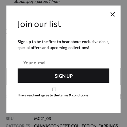
Διάμετρος κρίκου: 14mm
Πάχος κρίκου: 3mm
Join our list
22,00
€
Sign up to be the first to hear about exclusive deals,
special offers and upcoming collections!
Quantity
ADD TO CART
I have read and agree to the terms & conditions
SHARE
SKU
MC21_03
CATEGORIES
CANVASCONCEPT
,
COLLECTION
,
EARRINGS
,