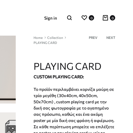
Wishlist
Cart
Sign in
0
0
Search
Product
Home
Collection
PREV
NEXT
PLAYING CARD
navigation
PLAYING CARD
CUSTOM PLAYING CARD:
Το προϊόν περιλαμβάνει κορνίζα μαύρη σε
τρία μεγέθη (30x40cm, 40x50cm,
50x70cm) , custom playing card με την
δική σας φωτογραφία με το αγαπημένο
σας πρόσωπο, καθώς και ένα ακόμη
poster με μία δική σας φράση ή αφιέρωση.
Σε κάθε περίπτωση μπορείτε να επιλέξετε
το poster με την playing card χωρίς το