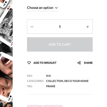
Quantity
ADD TO CART
ADD TO WISHLIST
SHARE
SKU
N/A
CATEGORIES
COLLECTION
,
DECO YOUR HOME
TAG
FRAME
ADDITIONAL INFORMATION