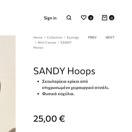
Wishlist
Cart
Sign in
0
0
Search
Product
Home
Collection
Earrings
PREV
NEXT
Mini Canvas
SANDY
navigation
Hoops
SANDY Hoops
Σκουλαρίκια κρίκοι από
επιχρυσωμένο χειρουργικό ατσάλι.
Φυσικά κοχύλια.
25,00
€