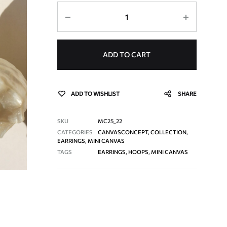
Quantity
ADD TO CART
ADD TO WISHLIST
SHARE
SKU
MC25_22
CATEGORIES
CANVASCONCEPT
,
COLLECTION
,
EARRINGS
,
MINI CANVAS
TAGS
EARRINGS
,
HOOPS
,
MINI CANVAS