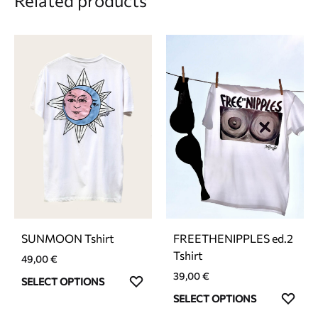
Related products
SUNMOON Tshirt
FREETHENIPPLES ed.2
Tshirt
49,00
€
39,00
€
This
ADD
SELECT OPTIONS
product
This
TO
ADD
SELECT OPTIONS
has
product
WISHLIST
TO