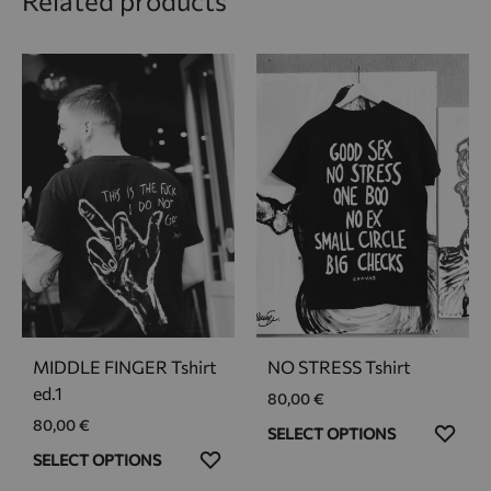
Related products
MIDDLE FINGER Tshirt
NO STRESS Tshirt
ed.1
80,00
€
80,00
€
This
ADD
SELECT OPTIONS
This
product
ADD
TO
SELECT OPTIONS
product
has
TO
WIS