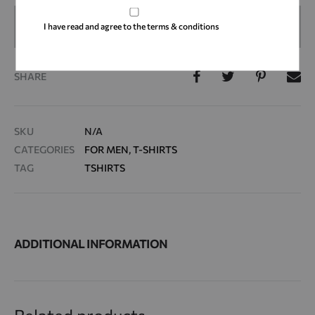
ADD TO CART
I have read and agree to the terms & conditions
SHARE
SKU
N/A
CATEGORIES
FOR MEN
,
T-SHIRTS
TAG
TSHIRTS
ADDITIONAL INFORMATION