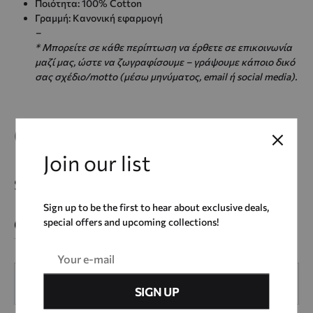
Ποιότητα: 100% Cotton
Γραμμή: Κανονική εφαρμογή
–
* Μπορείτε σε κάθε περίπτωση να έρθετε σε επικοινωνία
μαζί μας, ώστε να ζωγραφίσουμε – γράψουμε κάποιο δικό
σας σχέδιο/motto (μέσω μηνύματος, email ή social media).
65,00
€
Join our list
Size
Sign up to be the first to hear about exclusive deals,
special offers and upcoming collections!
Quantity