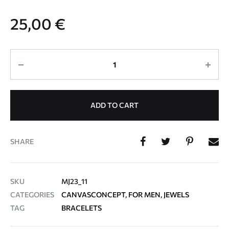
25,00
€
Quantity
ADD TO CART
SHARE
SKU
MJ23_11
CATEGORIES
CANVASCONCEPT
,
FOR MEN
,
JEWELS
TAG
BRACELETS